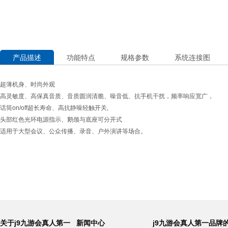
产品描述
功能特点
规格参数
系统连接图
超薄机身、时尚外观
高灵敏度、高保真音质、音质圆润清脆、噪音低、抗手机干扰，频率响应宽广，
话筒on/off超长寿命、高抗静噪轻触开关,
头部红色光环电源指示、鹅颈与底座可分开式
适用于大型会议、公众传播、录音、户外演讲等场合。
关于j9九游会真人第一
新闻中心
j9九游会真人第一品牌