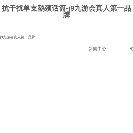
抗干扰单支鹅颈话筒-j9九游会真人第一品
牌
j9九游会真人第一品牌
新闻中心
j