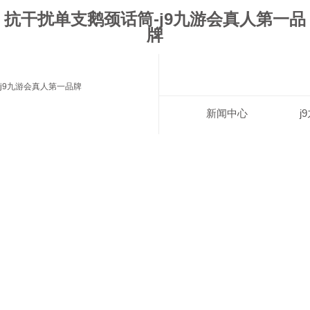
抗干扰单支鹅颈话筒-j9九游会真人第一品
牌
j9九游会真人第一品牌
新闻中心
j