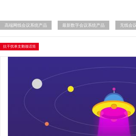
高端网线会议系统产品
最新数字会议系统产品
无线会
抗干扰单支鹅颈话筒