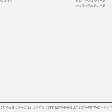
荣誉资质
智能中控矩阵系统产品
会议系统配套周边产品
j9九游会真人第一品牌的版权所有 © 恩平市高声电子器材厂 保留一切解释权 本站