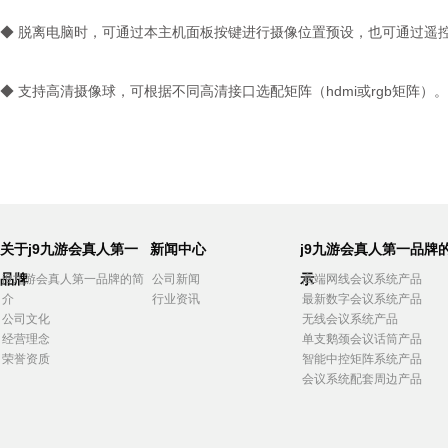
◆ 脱离电脑时，可通过本主机面板按键进行摄像位置预设，也可通过遥
◆ 支持高清摄像球，可根据不同高清接口选配矩阵（hdmi或rgb矩阵）。
关于j9九游会真人第一
新闻中心
j9九游会真人第一品牌
品牌
示
j9九游会真人第一品牌的简
公司新闻
高端网线会议系统产品
介
行业资讯
最新数字会议系统产品
公司文化
无线会议系统产品
经营理念
单支鹅颈会议话筒产品
荣誉资质
智能中控矩阵系统产品
会议系统配套周边产品