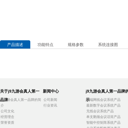
产品描述
功能特点
规格参数
系统连接图
关于j9九游会真人第一
新闻中心
j9九游会真人第一品牌
品牌
示
j9九游会真人第一品牌的简
公司新闻
高端网线会议系统产品
介
行业资讯
最新数字会议系统产品
公司文化
无线会议系统产品
经营理念
单支鹅颈会议话筒产品
荣誉资质
智能中控矩阵系统产品