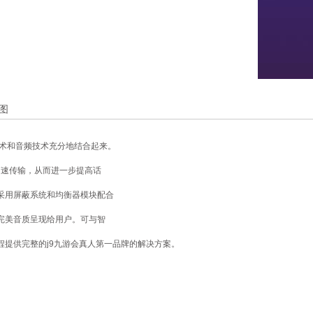
图
术和音频技术充分地结合起来。
高速传输，从而进一步提高话
采用屏蔽系统和均衡器模块配合
完美音质呈现给用户。可与智
提供完整的j9九游会真人第一品牌的解决方案。