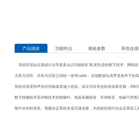
产品描述
功能特点
规格参数
系统连接
系统实现会议基础讨论等更多会议功能的扩展;把先进的数字技术、网络技
主机与话筒、话筒与话筒之间统一使用cat6e，实现数据在高带宽条件下的
筒的还原度和声音的传输速度减少音损，保证话筒音色的高保真音频；同时
数字移频技术及抑制技术控制啸叫、免疫高频噪音、环境噪音、电磁干扰将
能中央控制系统、视频会议系统实现无缝连接，为高效的现代化会议系统工程