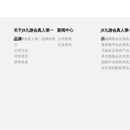
关于j9九游会真人第一
新闻中心
j9九游会真人
品牌
示
j9九游会真人第一品牌的简
公司新闻
高端网线会议系统
介
行业资讯
最新数字会议系统
公司文化
无线会议系统产品
经营理念
单支鹅颈会议话筒
荣誉资质
智能中控矩阵系统
会议系统配套周边