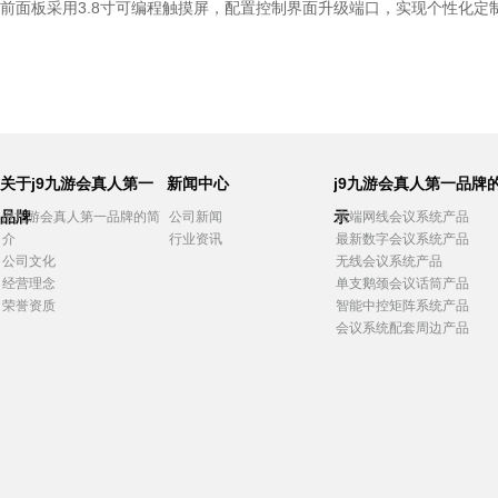
前面板采用3.8寸可编程触摸屏，配置控制界面升级端口，实现个性化定
关于j9九游会真人第一
新闻中心
j9九游会真人第一品牌
品牌
示
j9九游会真人第一品牌的简
公司新闻
高端网线会议系统产品
介
行业资讯
最新数字会议系统产品
公司文化
无线会议系统产品
经营理念
单支鹅颈会议话筒产品
荣誉资质
智能中控矩阵系统产品
会议系统配套周边产品