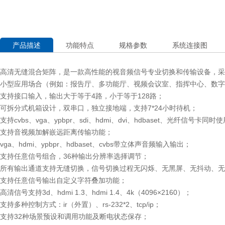
产品描述
功能特点
规格参数
系统连接图
高清无缝混合矩阵，是一款高性能的视音频信号专业切换和传输设备，采用标
小型应用场合（例如：报告厅、多功能厅、视频会议室、指挥中心、数字
支持接口输入，输出大于等于4路，小于等于128路；
可拆分式机箱设计，双串口，独立接地端，支持7*24小时待机；
支持cvbs、vga、ypbpr、sdi、hdmi、dvi、hdbaset、光纤信号卡同时
支持音视频加解嵌远距离传输功能；
vga、hdmi、ypbpr、hdbaset、cvbs带立体声音频输入输出；
支持任意信号组合，36种输出分辨率选择调节；
所有输出通道支持无缝切换，信号切换过程无闪烁、无黑屏、无抖动、无
支持任意信号输出自定义字符叠加功能；
高清信号支持3d、hdmi 1.3、hdmi 1.4、4k（4096×2160）；
支持多种控制方式：ir（外置）、rs-232*2、tcp/ip；
支持32种场景预设和调用功能及断电状态保存；