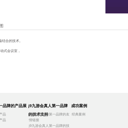
图
输结合的技术。
移动式会议室，
第一品牌的产品展
j9九游会真人第一品牌
成功案例
的技术支持
产品
j9九游会真人第一品牌的友
经典案例
产品
情链接
j9九游会真人第一品牌的技