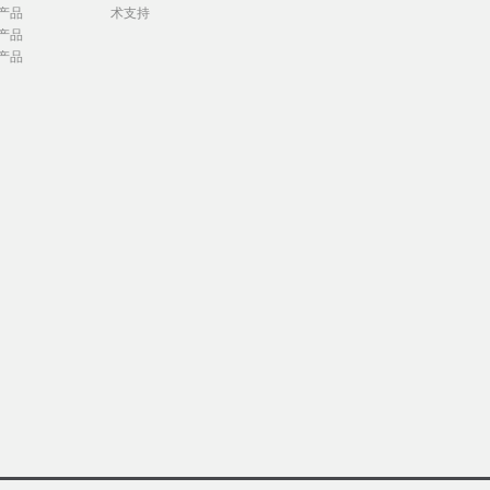
产品
术支持
产品
产品