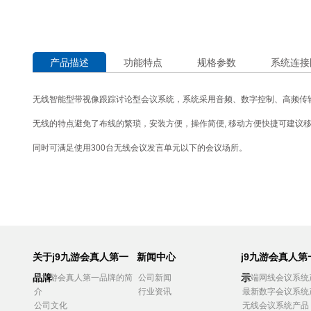
产品描述
功能特点
规格参数
系统连接
无线智能型带视像跟踪讨论型会议系统，系统采用音频、数字控制、高频传
无线的特点避免了布线的繁琐，安装方便，操作简便, 移动方便快捷可建议
同时可满足使用300台无线会议发言单元以下的会议场所。
关于j9九游会真人第一
新闻中心
j9九游会真人
品牌
示
j9九游会真人第一品牌的简
公司新闻
高端网线会议系统
介
行业资讯
最新数字会议系统
公司文化
无线会议系统产品