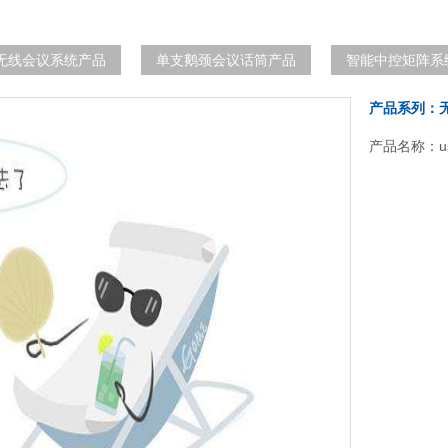
无线会议系统产品
单支鹅颈会议话筒产品
智能中控矩阵系
产品系列：
产品名称：us