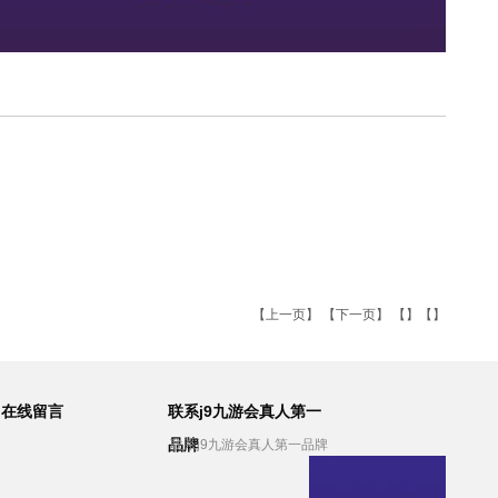
【
上一页
】 【
下一页
】 【】【】
在线留言
联系j9九游会真人第一
品牌
联系j9九游会真人第一品牌