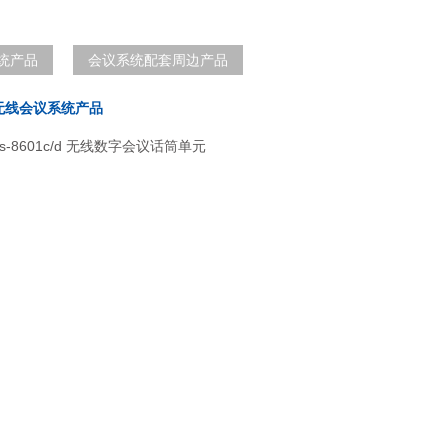
统产品
会议系统配套周边产品
无线会议系统产品
-8601c/d 无线数字会议话筒单元