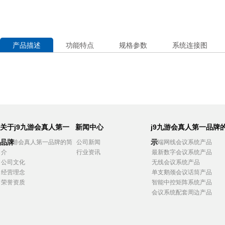
产品描述
功能特点
规格参数
系统连接图
关于j9九游会真人第一
新闻中心
j9九游会真人第一品牌
品牌
示
j9九游会真人第一品牌的简
公司新闻
高端网线会议系统产品
介
行业资讯
最新数字会议系统产品
公司文化
无线会议系统产品
经营理念
单支鹅颈会议话筒产品
荣誉资质
智能中控矩阵系统产品
会议系统配套周边产品