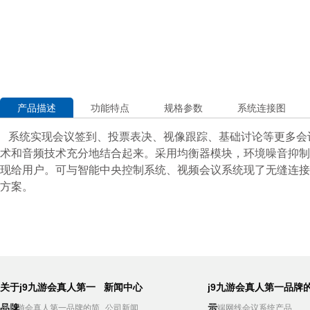
产品描述
功能特点
规格参数
系统连接图
系统实现会议签到、投票表决、视像跟踪、基础讨论等更多会
术
和音频技术充分地结合起来。采用均衡器模块，环境噪音抑制
现给用户。可与智能中央控制系统、视频会议系统现了无缝连接
方
案。
关于j9九游会真人第一
新闻中心
j9九游会真人第一品牌
品牌
示
j9九游会真人第一品牌的简
公司新闻
高端网线会议系统产品