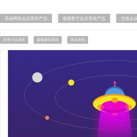
高端网线会议系统产品
最新数字会议系统产品
无线会
简单讨论系统
摄像跟踪系统
表决系统