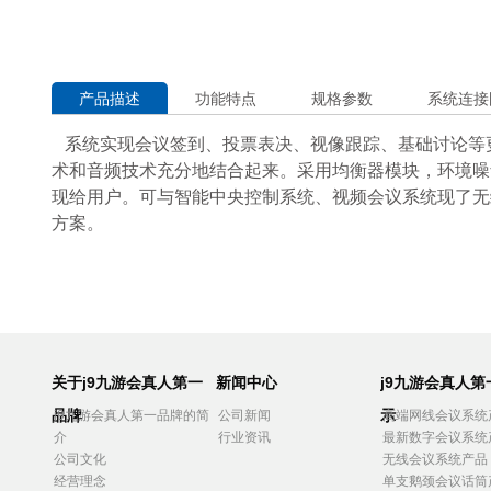
产品描述
功能特点
规格参数
系统连接
系统实现会议签到、投票表决、视像跟踪、基础讨论等
术
和音频技术充分地结合起来。采用均衡器模块，环境噪
现给用户。可与智能中央控制系统、视频会议系统现了无
方
案。
关于j9九游会真人第一
新闻中心
j9九游会真人
品牌
示
j9九游会真人第一品牌的简
公司新闻
高端网线会议系统
介
行业资讯
最新数字会议系统
公司文化
无线会议系统产品
经营理念
单支鹅颈会议话筒