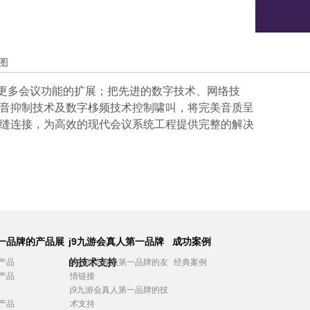
图
更多会议功能的扩展；把先进的数字技术、网络技
音抑制技术及数字栘频技术控制啸叫，将完美音质呈
缝连接，为高效的现代会议系统工程提供完整的解
决
第一品牌的产品展
j9九游会真人第一品牌
成功案例
的技术支持
产品
j9九游会真人第一品牌的友
经典案例
产品
情链接
j9九游会真人第一品牌的技
产品
术支持