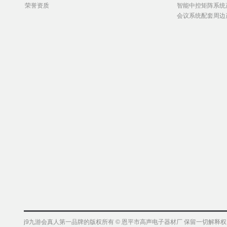
荣誉资质
智能中控矩阵系统
会议系统配套周边
j9九游会真人第一品牌的版权所有 © 恩平市高声电子器材厂 保留一切解释