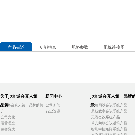
产品描述
功能特点
规格参数
系统连接图
关于j9九游会真人第一
新闻中心
j9九游会真人第一品牌
品牌
示
j9九游会真人第一品牌的简
公司新闻
高端网线会议系统产品
介
行业资讯
最新数字会议系统产品
公司文化
无线会议系统产品
经营理念
单支鹅颈会议话筒产品
荣誉资质
智能中控矩阵系统产品