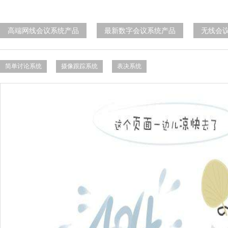
高端网线会议系统产品
最新数字会议系统产品
无线会
简单讨论系统
摄像跟踪系统
表决系统