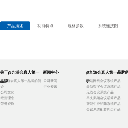
产品描述
功能特点
规格参数
系统连接图
关于j9九游会真人第一
新闻中心
j9九游会真人第一品牌
品牌
示
j9九游会真人第一品牌的简
公司新闻
高端网线会议系统产品
介
行业资讯
最新数字会议系统产品
公司文化
无线会议系统产品
经营理念
单支鹅颈会议话筒产品
荣誉资质
智能中控矩阵系统产品
会议系统配套周边产品