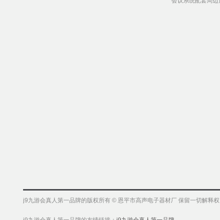
会议系统配套周边
j9九游会真人第一品牌的版权所有 © 恩平市高声电子器材厂 保留一切解释