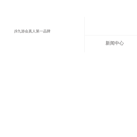
j9九游会真人第一品牌
新闻中心