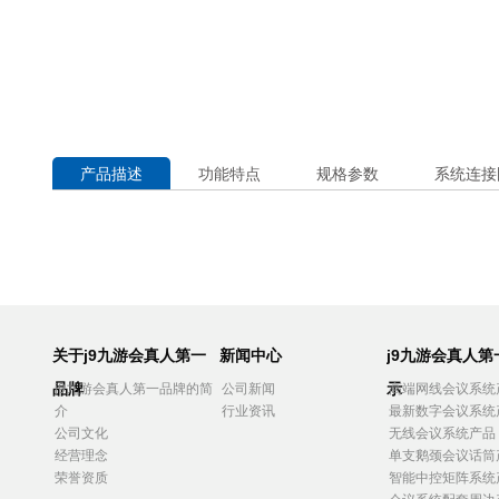
产品描述
功能特点
规格参数
系统连接
关于j9九游会真人第一
新闻中心
j9九游会真人
品牌
示
j9九游会真人第一品牌的简
公司新闻
高端网线会议系统
介
行业资讯
最新数字会议系统
公司文化
无线会议系统产品
经营理念
单支鹅颈会议话筒
荣誉资质
智能中控矩阵系统