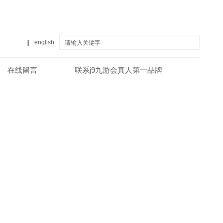
||
english
在线留言
联系j9九游会真人第一品牌
真人第一品牌
关于j9九游会真人第一品牌