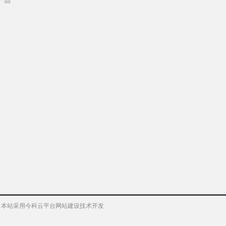
产品
权 本站采用今科云平台网站建设技术开发