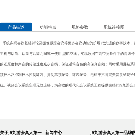
产品描述
功能特点
规格参数
系统连接图
系统实现会议基础讨论及摄像跟踪会议等更多会议功能的扩展;把先进的数字技术、
主机与话筒、话筒与话筒之间统一使用t型航空线，实现数据在高带宽条件下的高速
的还原度和声音的传输速度减少音损，保证话筒音色的高保真音频；同时采用屏蔽系
频技术及抑制技术控制啸叫、抑制高频噪音、环境噪音、电磁干扰将完美音质呈现给
统、视频会议系统实现无缝连接，为高效的现代化会议系统工程提供完整的j9九游会
关于j9九游会真人第一
新闻中心
j9九游会真人第一品牌