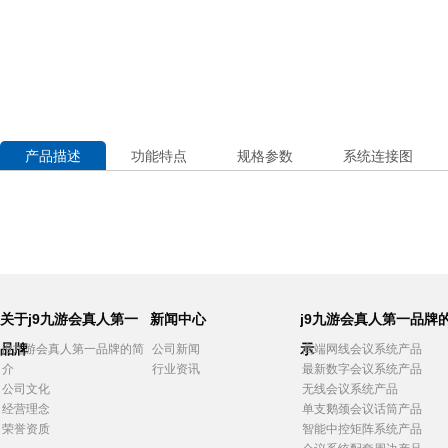
产品描述
功能特点
规格参数
系统连接图
关于j9九游会真人第一
新闻中心
j9九游会真人第一品牌
品牌
示
j9九游会真人第一品牌的简
公司新闻
高端网线会议系统产品
介
行业资讯
最新数字会议系统产品
公司文化
无线会议系统产品
经营理念
单支鹅颈会议话筒产品
荣誉资质
智能中控矩阵系统产品