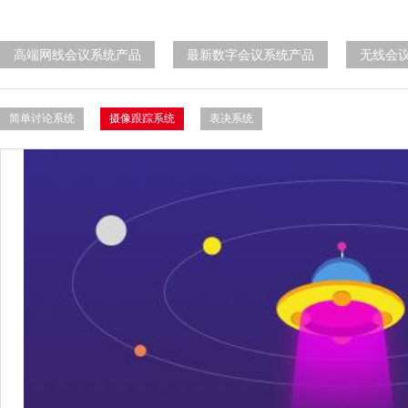
高端网线会议系统产品
最新数字会议系统产品
无线会
简单讨论系统
摄像跟踪系统
表决系统