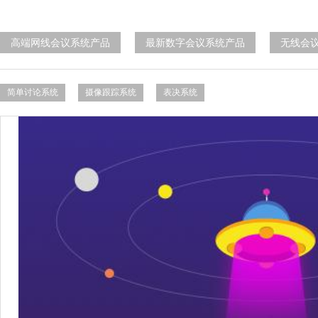
高端网线会议系统产品
最新数字会议系统产品
无线会
简单讨论系统
摄像跟踪系统
表决系统