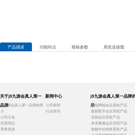
产品描述
功能特点
规格参数
系统连接图
关于j9九游会真人第一
新闻中心
j9九游会真人第一品牌
品牌
示
j9九游会真人第一品牌的简
公司新闻
高端网线会议系统产品
介
行业资讯
最新数字会议系统产品
公司文化
无线会议系统产品
经营理念
单支鹅颈会议话筒产品
荣誉资质
智能中控矩阵系统产品