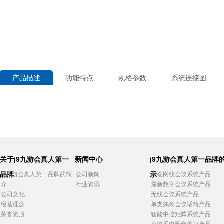
产品描述
功能特点
规格参数
系统连接图
关于j9九游会真人第一
新闻中心
j9九游会真人第一品牌
品牌
示
j9九游会真人第一品牌的简
公司新闻
高端网线会议系统产品
介
行业资讯
最新数字会议系统产品
公司文化
无线会议系统产品
经营理念
单支鹅颈会议话筒产品
荣誉资质
智能中控矩阵系统产品