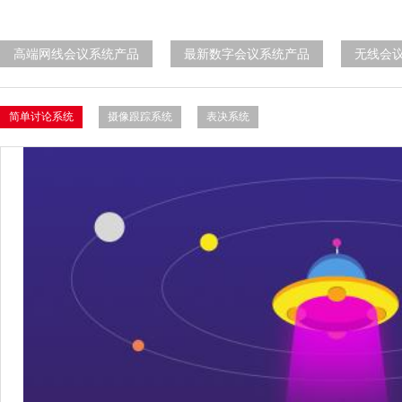
高端网线会议系统产品
最新数字会议系统产品
无线会
简单讨论系统
摄像跟踪系统
表决系统