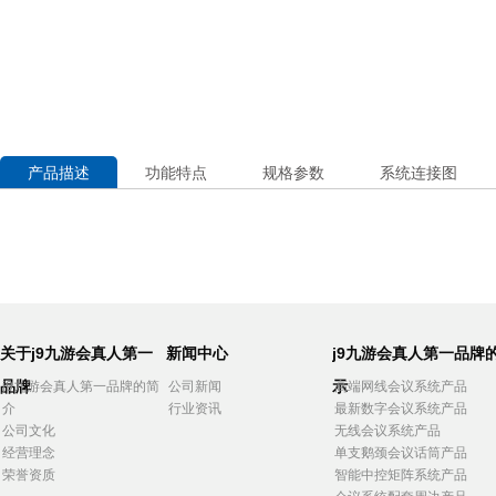
产品描述
功能特点
规格参数
系统连接图
关于j9九游会真人第一
新闻中心
j9九游会真人第一品牌
品牌
示
j9九游会真人第一品牌的简
公司新闻
高端网线会议系统产品
介
行业资讯
最新数字会议系统产品
公司文化
无线会议系统产品
经营理念
单支鹅颈会议话筒产品
荣誉资质
智能中控矩阵系统产品