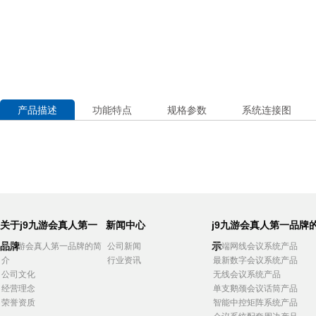
产品描述
功能特点
规格参数
系统连接图
关于j9九游会真人第一
新闻中心
j9九游会真人第一品牌
品牌
示
j9九游会真人第一品牌的简
公司新闻
高端网线会议系统产品
介
行业资讯
最新数字会议系统产品
公司文化
无线会议系统产品
经营理念
单支鹅颈会议话筒产品
荣誉资质
智能中控矩阵系统产品