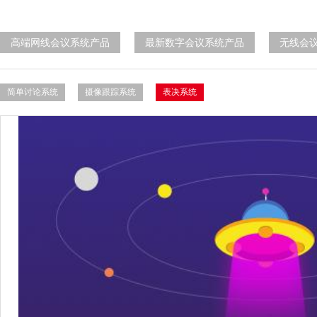
高端网线会议系统产品
最新数字会议系统产品
无线会
简单讨论系统
摄像跟踪系统
表决系统