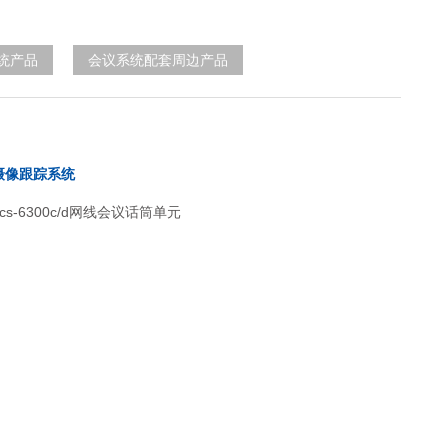
统产品
会议系统配套周边产品
摄像跟踪系统
s-6300c/d网线会议话筒单元