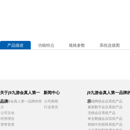
产品描述
功能特点
规格参数
系统连接图
关于j9九游会真人第一
新闻中心
j9九游会真人第一品牌
品牌
示
j9九游会真人第一品牌的简
公司新闻
高端网线会议系统产品
介
行业资讯
最新数字会议系统产品
公司文化
无线会议系统产品
经营理念
单支鹅颈会议话筒产品
荣誉资质
智能中控矩阵系统产品