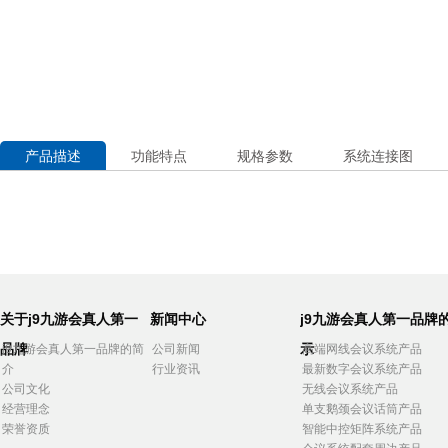
产品描述
功能特点
规格参数
系统连接图
关于j9九游会真人第一
新闻中心
j9九游会真人第一品牌
品牌
示
j9九游会真人第一品牌的简
公司新闻
高端网线会议系统产品
介
行业资讯
最新数字会议系统产品
公司文化
无线会议系统产品
经营理念
单支鹅颈会议话筒产品
荣誉资质
智能中控矩阵系统产品