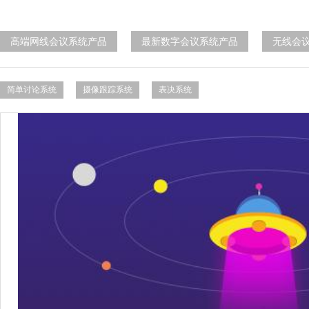
高端网线会议系统产品
最新数字会议系统产品
无线会
简单讨论系统
摄像跟踪系统
表决系统