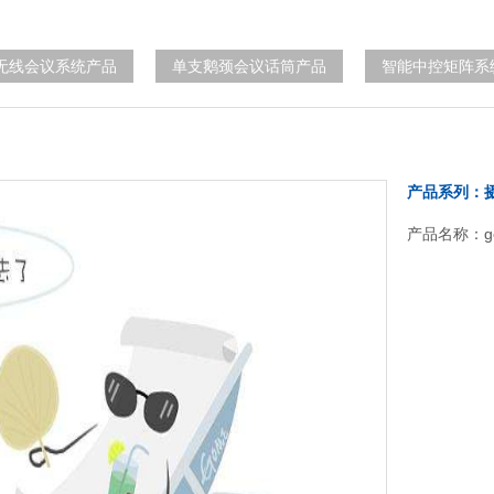
无线会议系统产品
单支鹅颈会议话筒产品
智能中控矩阵系
产品系列：
产品名称：gc