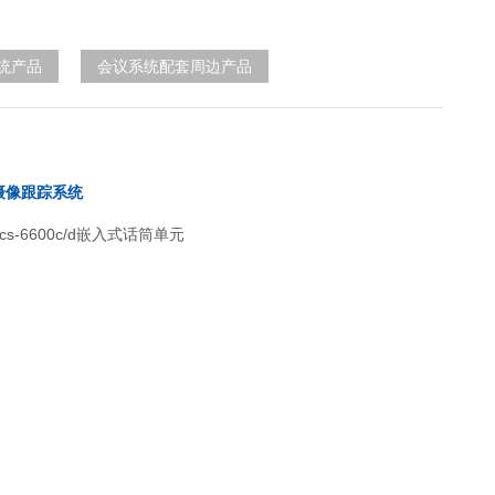
统产品
会议系统配套周边产品
摄像跟踪系统
s-6600c/d嵌入式话筒单元