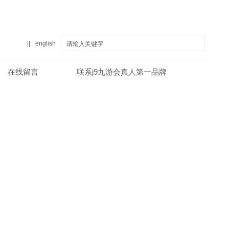
||
english
在线留言
联系j9九游会真人第一品牌
真人第一品牌
关于j9九游会真人第一品牌