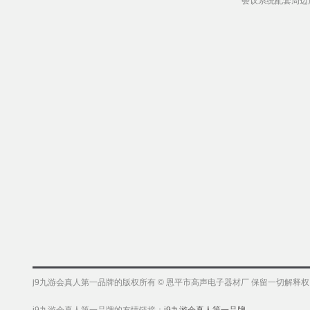
会议系统配套周边
j9九游会真人第一品牌的版权所有 © 恩平市高声电子器材厂 保留一切解释