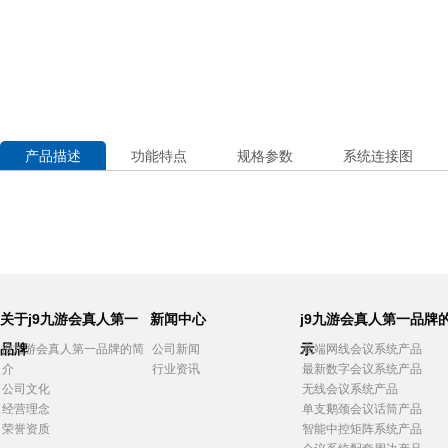
产品描述
功能特点
规格参数
系统连接图
关于j9九游会真人第一
新闻中心
j9九游会真人第一品牌
品牌
示
j9九游会真人第一品牌的简
公司新闻
高端网线会议系统产品
介
行业资讯
最新数字会议系统产品
公司文化
无线会议系统产品
经营理念
单支鹅颈会议话筒产品
荣誉资质
智能中控矩阵系统产品