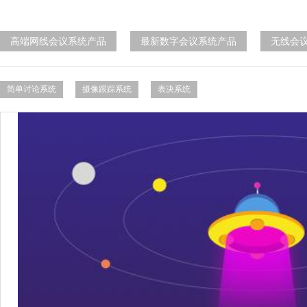
高端网线会议系统产品
最新数字会议系统产品
无线会
简单讨论系统
摄像跟踪系统
表决系统