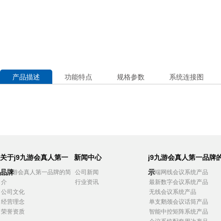
产品描述
功能特点
规格参数
系统连接图
关于j9九游会真人第一
新闻中心
j9九游会真人第一品牌
品牌
示
j9九游会真人第一品牌的简
公司新闻
高端网线会议系统产品
介
行业资讯
最新数字会议系统产品
公司文化
无线会议系统产品
经营理念
单支鹅颈会议话筒产品
荣誉资质
智能中控矩阵系统产品