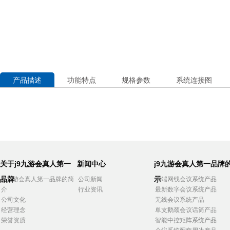
产品描述
功能特点
规格参数
系统连接图
关于j9九游会真人第一
新闻中心
j9九游会真人第一品牌
品牌
示
j9九游会真人第一品牌的简
公司新闻
高端网线会议系统产品
介
行业资讯
最新数字会议系统产品
公司文化
无线会议系统产品
经营理念
单支鹅颈会议话筒产品
荣誉资质
智能中控矩阵系统产品