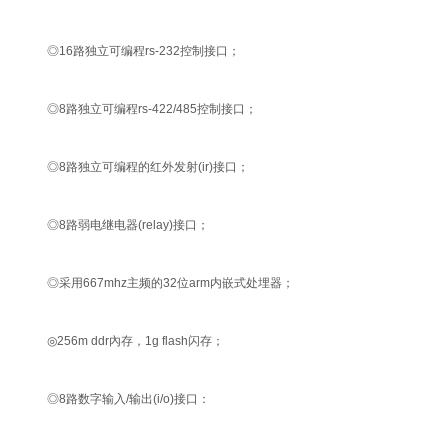
◎16路独立可编程rs-232控制接口；
◎8路独立可编程rs-422/485控制接口；
◎8路独立可编程的红外发射(ir)接口；
◎8路弱电继电器(relay)接口；
◎采用667mhz主频的32位arm内嵌式处埋器；
◎256m ddr內存，1g flash闪存；
◎8路数字输入/输出(i/o)接口：