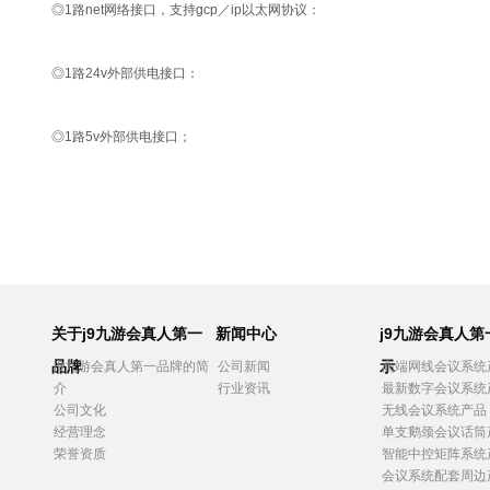
◎1路net网络接口，支持gcp／ip以太网协议：
◎1路24v外部供电接口：
◎1路5v外部供电接口；
关于j9九游会真人第一
新闻中心
j9九游会真人
品牌
示
j9九游会真人第一品牌的简
公司新闻
高端网线会议系统
介
行业资讯
最新数字会议系统
公司文化
无线会议系统产品
经营理念
单支鹅颈会议话筒
荣誉资质
智能中控矩阵系统
会议系统配套周边