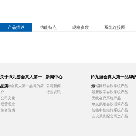
产品描述
功能特点
规格参数
系统连接图
关于j9九游会真人第一
新闻中心
j9九游会真人第一品牌
品牌
示
j9九游会真人第一品牌的简
公司新闻
高端网线会议系统产品
介
行业资讯
最新数字会议系统产品
公司文化
无线会议系统产品
经营理念
单支鹅颈会议话筒产品
荣誉资质
智能中控矩阵系统产品
会议系统配套周边产品