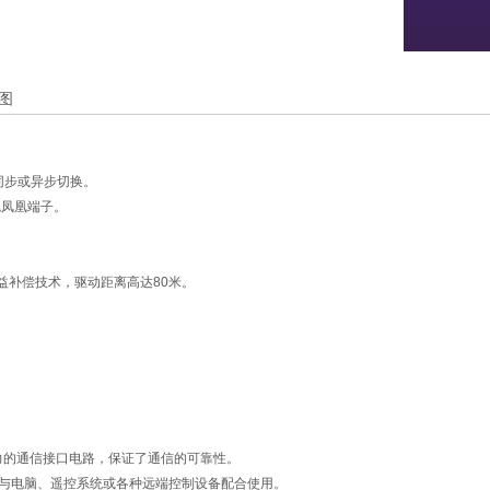
图
以同步或异步切换。
色凤凰端子。
益补偿技术，驱动距离高达80米。
能力的通信接口电路，保证了通信的可靠性。
方便与电脑、遥控系统或各种远端控制设备配合使用。