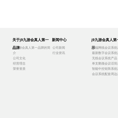
关于j9九游会真人第一
新闻中心
j9九游会真人
品牌
示
j9九游会真人第一品牌的简
公司新闻
高端网线会议系统
介
行业资讯
最新数字会议系统
公司文化
无线会议系统产品
经营理念
单支鹅颈会议话筒
荣誉资质
智能中控矩阵系统
会议系统配套周边