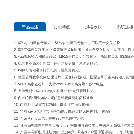
产品描述
功能特点
规格参数
系统连接
1. 8路vga电脑信号输入，8路vga电脑信号输出，可以完全交叉切换。
2. 8路立体声音频输入, 8路立体声音频输出，可完全交叉切换，音视频可
3. vga视频输入和输出端采用db15母接口，音频输入和输出接口采用3.8绿
4. 德国专业高级处理器，运行速度更快，系统更稳定。
5. fpga可编程逻辑阵列电路，性能更稳定。
6. 德国公司数字视频处理芯片，图像特别清晰。搭配信号长距离传输失真增
7. 500m高带宽芯片，支持2560x1600高分辨率设计电路。
8. 支持无缝集成cmmaw技术和ccseb电源管理技术。
9. 内置轮循切换功能，能任意设定间隔时间和通道。
10. 内置32组场景存储功能，能直接在面板操作。
11. 特有tcp/ip网络控制管理功能，能通过以太网控制。(选配)
12. 全贴片smd工艺，特有esd静电保护功能。
13. 具有高可靠性的智能设备，设计中采用容错技术，并采用了高抗干扰
14. 产品带有断电现现场切换记忆保护，具备rs232通讯通讯接口，可以