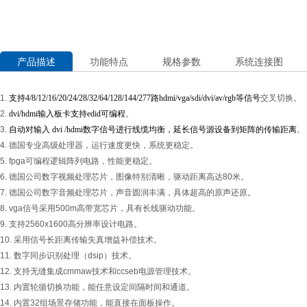
产品描述
功能特点
规格参数
系统连接图
1.
支持4/8/12/16/20/24/28/32/64/128/144/277路hdmi/vga/sdi/dvi/av/rgb等信号
交叉切换。
2.
dvi/hdmi输入板卡支持edid可编程
。
3.
自动对输入 dvi /hdmi数字信号进行线缆均衡，延长信号源设备到矩阵的传输距离
。
4. 德国专业高级处理器，运行速度更快，系统更稳定。
5. fpga可编程逻辑阵列电路，性能更稳定。
6. 德国公司数字视频处理芯片，图像特别清晰，驱动距离高达80米。
7. 德国公司数字音频处理芯片，声音圆润丰满，具体超高的原声还原。
8. vga信号采用500m高带宽芯片，具有长线驱动功能。
9. 支持2560x1600高分辨率设计电路。
10. 采用信号长距离传输失真增益补偿技术。
11. 数字同步识别处理（dsip）技术。
12. 支持无缝集成cmmaw技术和ccseb电源管理技术。
13. 内置轮循切换功能，能任意设定间隔时间和通道。
14. 内置32组场景存储功能，能直接在面板操作。