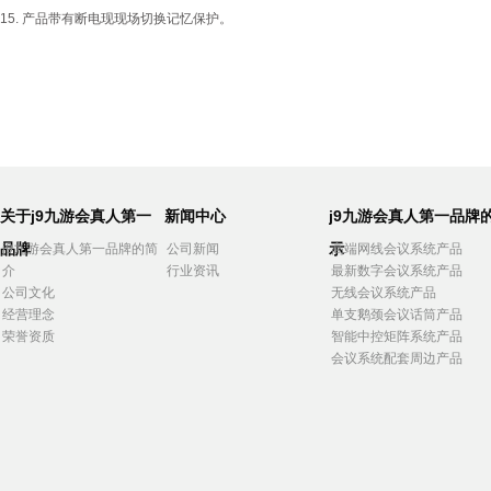
15. 产品带有断电现现场切换记忆保护。
关于j9九游会真人第一
新闻中心
j9九游会真人第一品牌
品牌
示
j9九游会真人第一品牌的简
公司新闻
高端网线会议系统产品
介
行业资讯
最新数字会议系统产品
公司文化
无线会议系统产品
经营理念
单支鹅颈会议话筒产品
荣誉资质
智能中控矩阵系统产品
会议系统配套周边产品