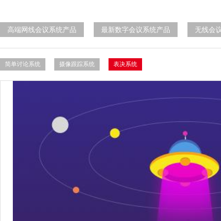
高端网线会议系统产品
最新数字会议系统产品
无线会
简单讨论系统
摄像跟踪系统
表决系统