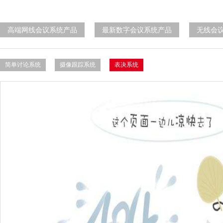
高端网线会议系统产品
最新数字会议系统产品
无线会
简单讨论系统
摄像跟踪系统
表决系统