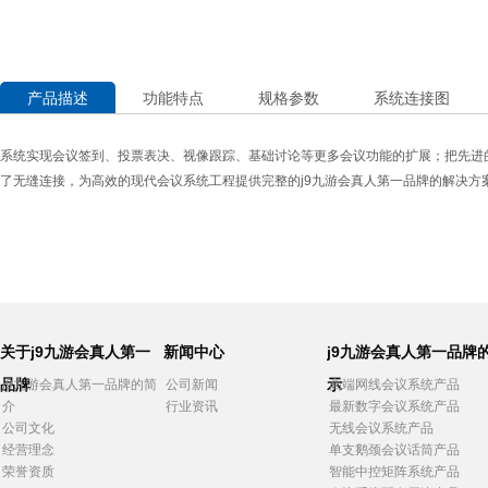
产品描述
功能特点
规格参数
系统连接图
系统实现会议签到、投票表决、视像跟踪、基础讨论等更多会议功能的扩展；把先进
了无缝连接，为高效的现代会议系统工程提供完整的j9九游会真人第一品牌的解决方
关于j9九游会真人第一
新闻中心
j9九游会真人第一品牌
品牌
示
j9九游会真人第一品牌的简
公司新闻
高端网线会议系统产品
介
行业资讯
最新数字会议系统产品
公司文化
无线会议系统产品
经营理念
单支鹅颈会议话筒产品
荣誉资质
智能中控矩阵系统产品