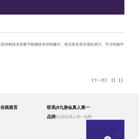
噪音抑制技术及数字栘频技术控制啸叫，将完美音质呈现给用户。可与智能中央控制系
【
下一页
】 【】【】
在线留言
联系j9九游会真人第一
品牌
联系j9九游会真人第一品牌