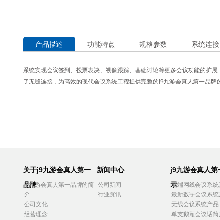
产品描述
功能特点
规格参数
系统连接
系统实现会议签到、投票表决、视像跟踪、基础讨论等更多会议功能的扩展
了无缝连接，为高效的现代会议系统工程提供完整的j9九游会真人第一品牌
关于j9九游会真人第一
新闻中心
j9九游会真人
品牌
示
j9九游会真人第一品牌的简
公司新闻
高端网线会议系统
介
行业资讯
最新数字会议系统
公司文化
无线会议系统产品
经营理念
单支鹅颈会议话筒