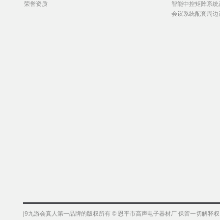
荣誉资质
智能中控矩阵系统
会议系统配套周边
j9九游会真人第一品牌的版权所有 © 恩平市高声电子器材厂 保留一切解释