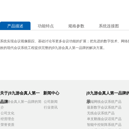
产品描述
功能特点
规格参数
系统连接图
系统实现会议视像眼踪、基础讨论等更多会议功能的扩展；把先进的数字技术、网络
效的现代会议系统工程提供完整的j9九游会真人第一品牌的解决方案。
关于j9九游会真人第一
新闻中心
j9九游会真人第一品牌
品牌
示
j9九游会真人第一品牌的简
公司新闻
高端网线会议系统产品
介
行业资讯
最新数字会议系统产品
公司文化
无线会议系统产品
经营理念
单支鹅颈会议话筒产品
荣誉资质
智能中控矩阵系统产品