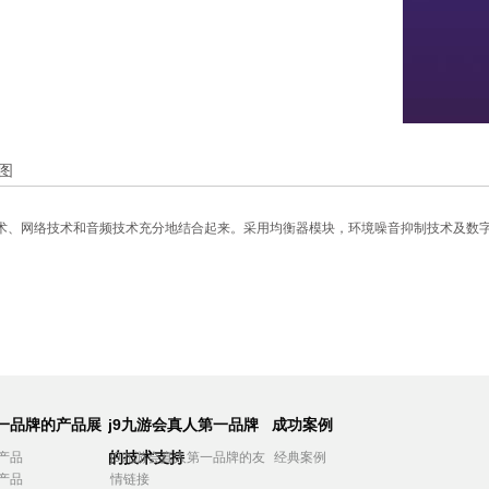
图
术、网络技术和音频技术充分地结合起来。采用均衡器模块，环境噪音抑制技术及数
第一品牌的产品展
j9九游会真人第一品牌
成功案例
的技术支持
产品
j9九游会真人第一品牌的友
经典案例
产品
情链接