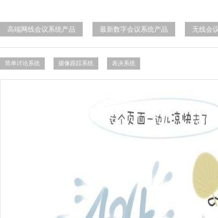
高端网线会议系统产品
最新数字会议系统产品
无线会
简单讨论系统
摄像跟踪系统
表决系统