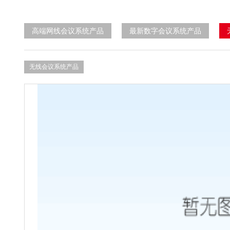
高端网线会议系统产品
最新数字会议系统产品
无线会议系统产品