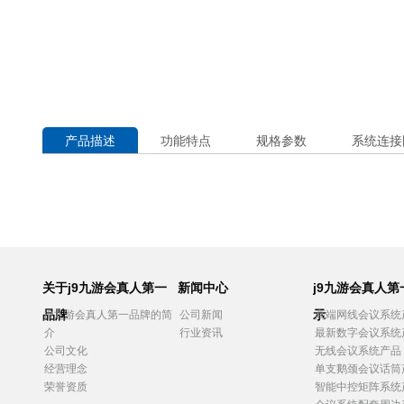
产品描述
功能特点
规格参数
系统连接
关于j9九游会真人第一
新闻中心
j9九游会真人
品牌
示
j9九游会真人第一品牌的简
公司新闻
高端网线会议系统
介
行业资讯
最新数字会议系统
公司文化
无线会议系统产品
经营理念
单支鹅颈会议话筒
荣誉资质
智能中控矩阵系统