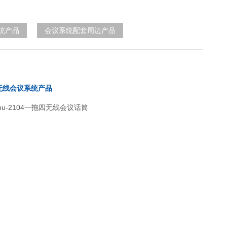
统产品
会议系统配套周边产品
无线会议系统产品
u-2104一拖四无线会议话筒