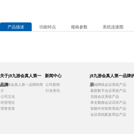
产品描述
功能特点
规格参数
系统连接图
关于j9九游会真人第一
新闻中心
j9九游会真人第一品牌
品牌
示
j9九游会真人第一品牌的简
公司新闻
高端网线会议系统产品
介
行业资讯
最新数字会议系统产品
公司文化
无线会议系统产品
经营理念
单支鹅颈会议话筒产品
荣誉资质
智能中控矩阵系统产品
会议系统配套周边产品