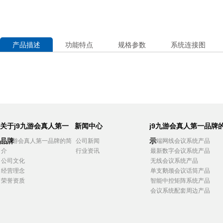
产品描述
功能特点
规格参数
系统连接图
关于j9九游会真人第一
新闻中心
j9九游会真人第一品牌
品牌
示
j9九游会真人第一品牌的简
公司新闻
高端网线会议系统产品
介
行业资讯
最新数字会议系统产品
公司文化
无线会议系统产品
经营理念
单支鹅颈会议话筒产品
荣誉资质
智能中控矩阵系统产品
会议系统配套周边产品