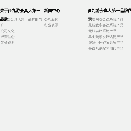
关于j9九游会真人第一
新闻中心
j9九游会真人第一品牌
品牌
示
j9九游会真人第一品牌的简
公司新闻
高端网线会议系统产品
介
行业资讯
最新数字会议系统产品
公司文化
无线会议系统产品
经营理念
单支鹅颈会议话筒产品
荣誉资质
智能中控矩阵系统产品
会议系统配套周边产品