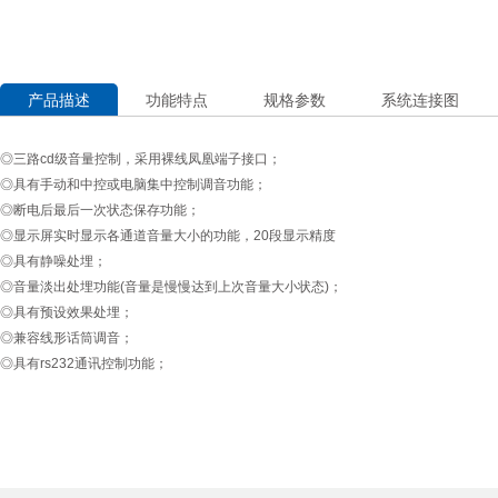
产品描述
功能特点
规格参数
系统连接图
◎三路cd级音量控制，采用裸线凤凰端子接口；
◎具有手动和中控或电脑集中控制调音功能；
◎断电后最后一次状态保存功能；
◎显示屏实时显示各通道音量大小的功能，20段显示精度
◎具有静噪处埋；
◎音量淡出处埋功能(音量是慢慢达到上次音量大小状态)；
◎具有预设效果处埋；
◎兼容线形话筒调音；
◎具有rs232通讯控制功能；