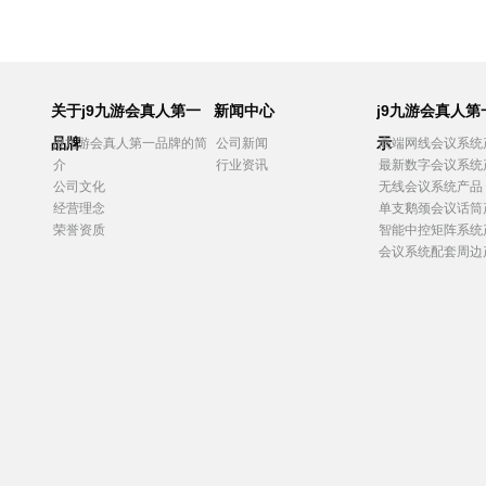
关于j9九游会真人第一
新闻中心
j9九游会真人
品牌
示
j9九游会真人第一品牌的简
公司新闻
高端网线会议系统
介
行业资讯
最新数字会议系统
公司文化
无线会议系统产品
经营理念
单支鹅颈会议话筒
荣誉资质
智能中控矩阵系统
会议系统配套周边