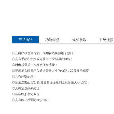
产品描述
功能特点
规格参数
系统连接
◎三路cd级音量控制，采用裸线凤凰端子接口；
◎具有手动和中控或电脑集中控制调音功能；
◎断电后最后一次状态保存功能；
◎显示屏实时显示各通道音量大小的功能，20段显示精度
◎具有静噪处埋；
◎音量淡出处埋功能(音量是慢慢达到上次音量大小状态)；
◎具有预设效果处埋；
◎兼容线形话筒调音；
◎具有rs232通讯控制功能；