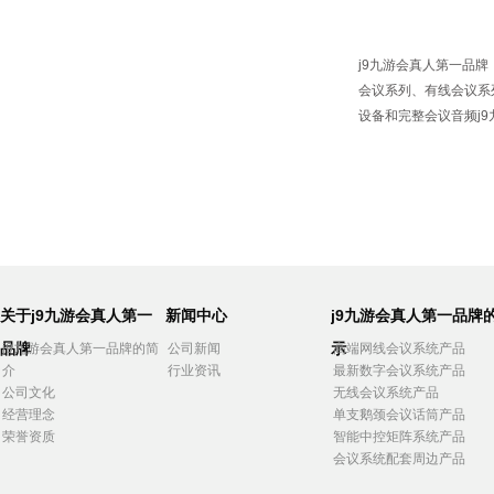
j9九游会真人第一品牌
会议系列
、
有线会议系
设备和完整会议音频j
关于j9九游会真人第一
新闻中心
j9九游会真人第一品牌
品牌
示
j9九游会真人第一品牌的简
公司新闻
高端网线会议系统产品
介
行业资讯
最新数字会议系统产品
公司文化
无线会议系统产品
经营理念
单支鹅颈会议话筒产品
荣誉资质
智能中控矩阵系统产品
会议系统配套周边产品