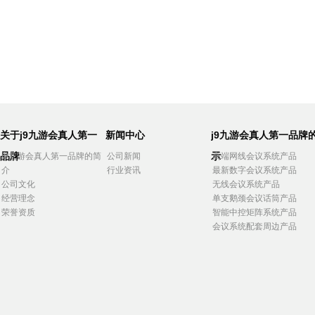
关于j9九游会真人第一
新闻中心
j9九游会真人第一品牌
品牌
示
j9九游会真人第一品牌的简
公司新闻
高端网线会议系统产品
介
行业资讯
最新数字会议系统产品
公司文化
无线会议系统产品
经营理念
单支鹅颈会议话筒产品
荣誉资质
智能中控矩阵系统产品
会议系统配套周边产品