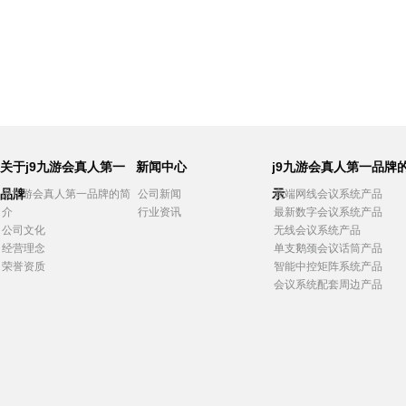
关于j9九游会真人第一
新闻中心
j9九游会真人第一品牌
品牌
示
j9九游会真人第一品牌的简
公司新闻
高端网线会议系统产品
介
行业资讯
最新数字会议系统产品
公司文化
无线会议系统产品
经营理念
单支鹅颈会议话筒产品
荣誉资质
智能中控矩阵系统产品
会议系统配套周边产品