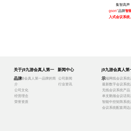
集智高声
gson
”
品牌
智
入式会议系统
关于j9九游会真人第一
新闻中心
j9九游会真人
品牌
示
j9九游会真人第一品牌的简
公司新闻
高端网线会议系统
介
行业资讯
最新数字会议系统
公司文化
无线会议系统产品
经营理念
单支鹅颈会议话筒
荣誉资质
智能中控矩阵系统
会议系统配套周边