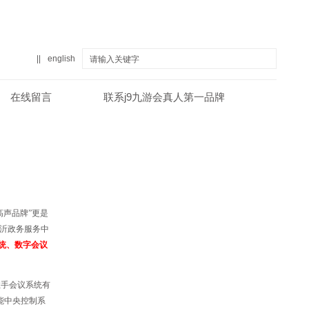
||
english
在线留言
联系j9九游会真人第一品牌
真人第一品牌
关于j9九游会真人第一品牌
高声品牌”
更是
临沂政务服务中
统、数字会议
拉手会议系统有
能中央控制系