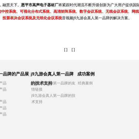
，融慧天下。
恩平市高声电子器材厂
将紧跟时代潮流不断升级创新为广大用户提供国
能中控系统、可视化分布式系统、高清矩阵系统、数字会议系统、无线会议系统、网线
、投票表决会议系统及无纸化会议系统
音视频j9九游会真人第一品牌的解决方案。
【】【】
第一品牌的产品展
j9九游会真人第一品牌
成功案例
的技术支持
产品
j9九游会真人第一品牌的友
经典案例
产品
情链接
j9九游会真人第一品牌的技
产品
术支持
产品
产品