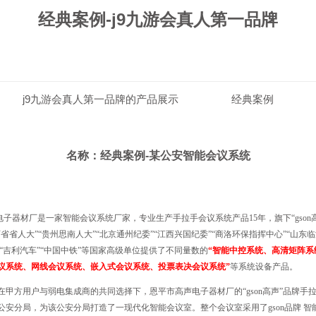
经典案例-j9九游会真人第一品牌
j9九游会真人第一品牌的产品展示
经典案例
j9九游会
名称：经典案例-某公安智能会议系统
子器材厂是一家智能会议系统厂家，专业生产手拉手会议系统产品15年，旗下“gson
西省省人大”“贵州思南人大”“北京通州纪委”“江西兴国纪委”“商洛环保指挥中心”“山东
”“吉利汽车”“中国中铁”等国家高级单位提供了不同量数的
“智能中控系统、高清矩阵系
议系统、网线会议系统、嵌入式会议系统、投票表决会议系统”
等系统设备产品。
1月在甲方用户与弱电集成商的共同选择下，恩平市高声电子器材厂的“gson高声”品牌手
公安分局，为该公安分局打造了一现代化智能会议室。整个会议室采用了gson品牌 智