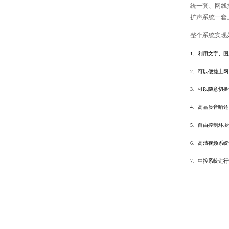
统一套、网线
扩声系统一套
整个系统实现
1、
利用文字、图
2、
可以便捷上网
3、
可以随意切换
4、
高品质音响还
5、
自由控制环境
6、
高清视频系统
7、
中控系统进行