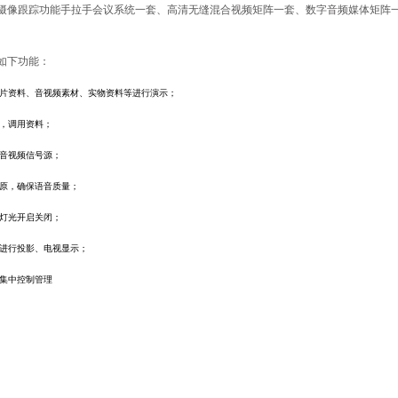
摄像跟踪功能手拉手会议系统一套、高清无缝混合视频矩阵一套、数字音频媒体矩阵一套及
。
如下功能：
片资料、音视频素材、实物资料等进行演示；
，调用资料
；
音视频信号源；
原，确保语音质量；
灯光开启关闭；
进行投影、电视显示；
集中控制管理