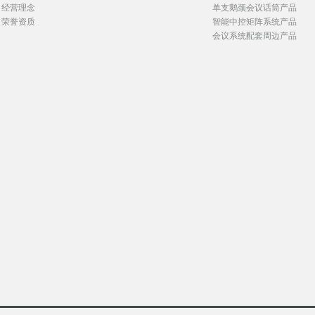
经营理念
单支鹅颈会议话筒产品
荣誉资质
智能中控矩阵系统产品
会议系统配套周边产品