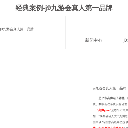
经典案例-j9九游会真人第一品牌
j9九游会真人第一品牌
新闻中心
j
j9九游会真人第一品牌
恩平市高声电子器材厂
统、数字会议系统
设备研发
“
高声
gson
”
是恩平市高声
如：
“陕西省省人大”“贵州思
国中铁”等国家高级单位提