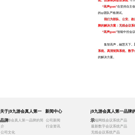
统、投票表决会议系统”
等
“
高声
gson
”
在坚持自主
的
qc
团队严格测试。
我们为部队、公安、政
牌的解决方案：
无线会议系
“
高声
gson
”
智能中控会
集智高声，融慧天下。
系统、高清矩阵系统、数字
的解决方案。
关于j9九游会真人第一
新闻中心
j9九游会真人第一品牌
品牌
示
j9九游会真人第一品牌的简
公司新闻
高端网线会议系统产品
介
行业资讯
最新数字会议系统产品
公司文化
无线会议系统产品