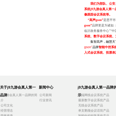
我们为部队、公安
系统
j9九游会真人第
像跟踪会议系统等。
“
高声
gson
”
是恩平市
gson
”
品牌更是为诸如
临沂政务服务中心”“中
系统、数字会议系统、
集智高声，融慧天
gson
”
品牌
智能中控系
入式会议系统、投票表
关于j9九游会真人第一
新闻中心
j9九游会真人第一品牌
品牌
示
j9九游会真人第一品牌的简
公司新闻
高端网线会议系统产品
介
行业资讯
最新数字会议系统产品
公司文化
无线会议系统产品
经营理念
单支鹅颈会议话筒产品
荣誉资质
智能中控矩阵系统产品