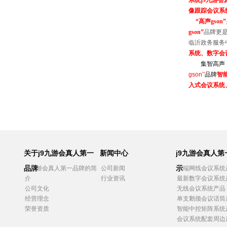
系统
j9九游
像跟踪会议系
“
高声
gson
”
gson
”
品牌更
临沂政务服务中
系统、数字会
集智高声
gson
”
品牌
智
入式会议系统
关于j9九游会真人第一
新闻中心
j9九游会真人
品牌
示
j9九游会真人第一品牌的简
公司新闻
高端网线会议系统
介
行业资讯
最新数字会议系统
公司文化
无线会议系统产品
经营理念
单支鹅颈会议话筒
荣誉资质
智能中控矩阵系统
会议系统配套周边