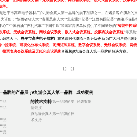
会真人第一品牌的解决方案：
无线会议系统、网线会议系统、嵌入式会议系统、投票表
统等。
是恩平市高声电子器材厂j9九游会真人第一品牌的旗下品牌之一。在诸多客户朋友的
是为诸如：
“陕西省省人大”“贵州思南人大”“北京通州纪委”“江西兴国纪委”“商洛环保指
心”“中国石油”“吉利汽车”“中国中铁”等国家高级单位提供了不同量数的
“智能中控系
议系统、无线会议系统、网线会议系统、嵌入式会议系统、投票表决会议系统”
等系统
，融慧天下。
恩平市高声电子器材厂
将紧跟时代潮流不断升级创新为广大用户提供国
能中控系统、可视化分布式系统、高清矩阵系统、数字会议系统、无线会议系统、网线
、投票表决会议系统及无纸化会议系统
音视频j9九游会真人第一品牌的解决方案。
【】【】
第一品牌的产品展
j9九游会真人第一品牌
成功案例
的技术支持
产品
j9九游会真人第一品牌的友
经典案例
产品
情链接
j9九游会真人第一品牌的技
产品
术支持
产品
产品