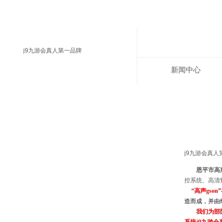
j9九游会真人第一品牌
新闻中心
j9九游会真人
恩平市高
控系统、高清
“
高声
gson
”
造而成，并由
我们为部