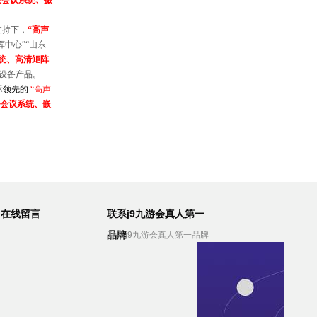
决会议系统、摄
支持下，
“
高声
挥中心”“山东
统、高清矩阵
设备产品。
际领先的
“
高声
会议系统、嵌
在线留言
联系j9九游会真人第一
品牌
联系j9九游会真人第一品牌