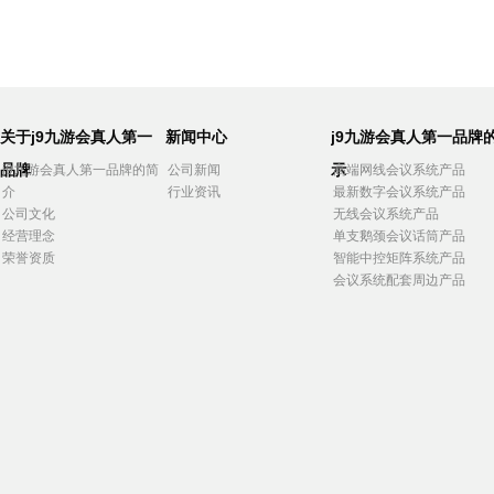
关于j9九游会真人第一
新闻中心
j9九游会真人第一品牌
品牌
示
j9九游会真人第一品牌的简
公司新闻
高端网线会议系统产品
介
行业资讯
最新数字会议系统产品
公司文化
无线会议系统产品
经营理念
单支鹅颈会议话筒产品
荣誉资质
智能中控矩阵系统产品
会议系统配套周边产品